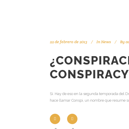
22 de febrero de 2013
In
News
By
a
¿CONSPIRAC
CONSPIRACY
Sí. Hay de eso en la segunda temporada del D
hace llamar Conspi, un nombre que resume su