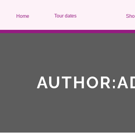
Tour dates
Home
Sho
AUTHOR:A