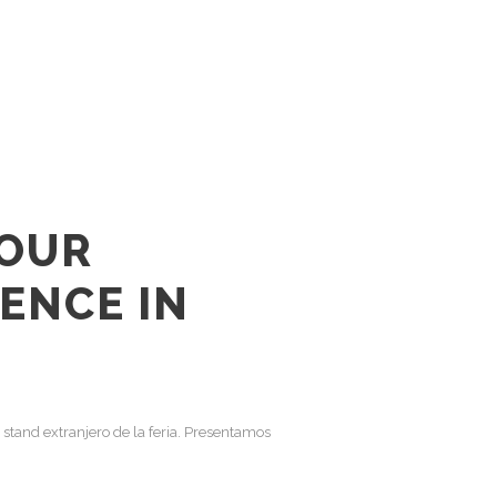
OUR
ENCE IN
stand extranjero de la feria. Presentamos