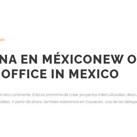
in
INA EN MÉXICO
NEW O
OFFICE IN MEXICO
tro continente. Esto es sinónimo de crear proyectos interculturales, descub
 ideas. A partir de ahora, también estaremos en Coyoacán, una de las delega