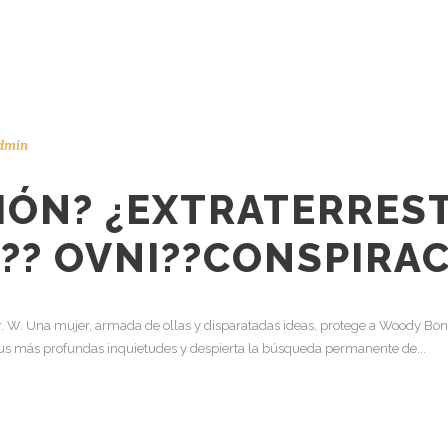
dmin
IÓN? ¿EXTRATERRES
?? OVNI??
CONSPIRAC
r. W. Una mujer, armada de ollas y disparatadas ideas, protege a Woody Bo
s más profundas inquietudes y despierta la búsqueda permanente de...