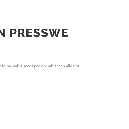
N PRESS
WE
 página web. Hemos podido hablar con ellos de