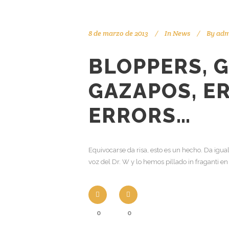
8 de marzo de 2013
In
News
By
adm
BLOPPERS, 
GAZAPOS, E
ERRORS…
Equivocarse da risa, esto es un hecho. Da igu
voz del Dr. W y lo hemos pillado in fraganti en
0
0