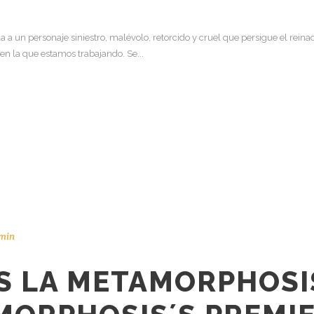
da a un personaje siniestro, malévolo, retorcido y cruel que persigue el rei
en la que estamos trabajando. Se...
min
 LA METAMORPHOSI