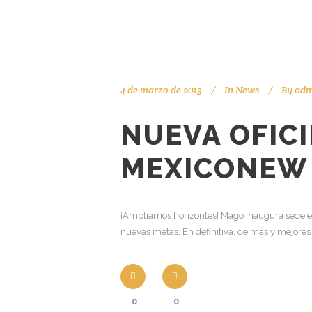
4 de marzo de 2013
In
News
By
adm
NUEVA OFIC
MEXICO
NEW 
¡Ampliamos horizontes! Mago inaugura sede en o
nuevas metas. En definitiva, de más y mejores
0
0