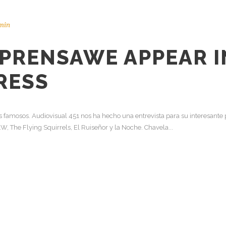
min
 PRENSA
WE APPEAR I
RESS
 famosos. Audiovisual 451 nos ha hecho una entrevista para su interesante
W, The Flying Squirrels, El Ruiseñor y la Noche. Chavela...