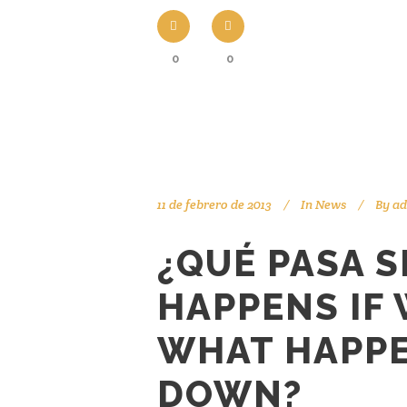
0
0
11 de febrero de 2013
In
News
By
ad
¿QUÉ PASA S
HAPPENS IF
WHAT HAPPE
DOWN?