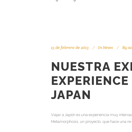
0
0
15 de febrero de 2013
In
News
By
a
NUESTRA EX
EXPERIENCE 
JAPAN
Viajar a Japón es una experiencia muy intensa
Metamorphosis, un proyecto que hace una re-le