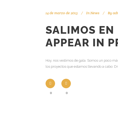
14 de marzo de 2013
In
News
By
ad
SALIMOS EN
APPEAR IN P
Hoy, nos vestimos de gala. Somos un poco más
los proyectos que estamos llevando a cabo: Dr.
0
0