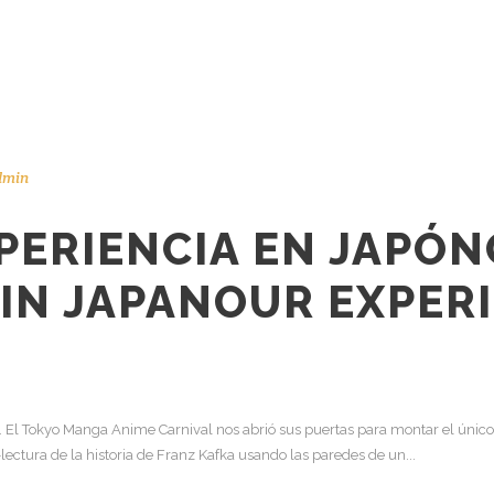
dmin
PERIENCIA EN JAPÓN
IN JAPAN
OUR EXPERI
. El Tokyo Manga Anime Carnival nos abrió sus puertas para montar el único 
ctura de la historia de Franz Kafka usando las paredes de un...